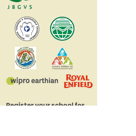
Register your school for
the Nature Vidya
Education Program