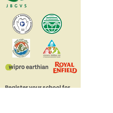
Register your school for
the Nature Vidya
Education Program