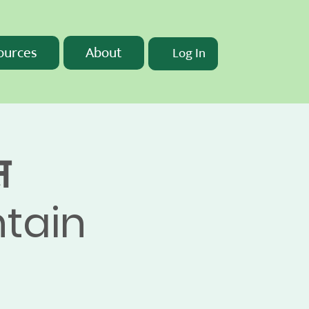
ources
About
Log In
स
ntain